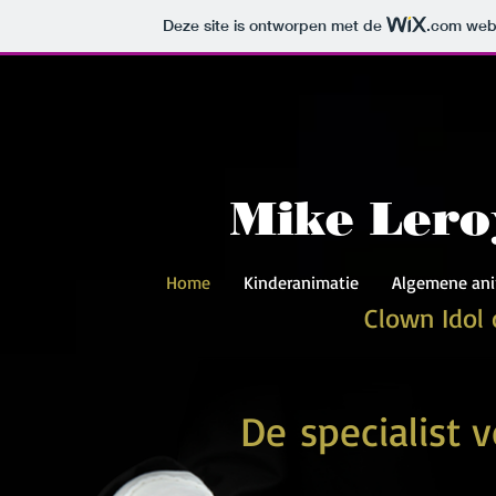
Deze site is ontworpen met de
.com
webs
Mike
Lero
Home
Kinderanimatie
Algemene ani
Clown Idol
De specialist v